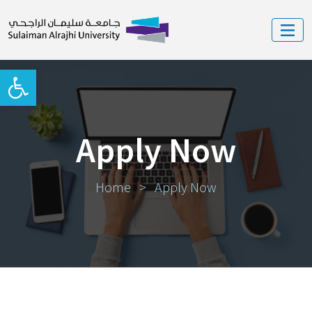
Open toolbar
Apply Now
Home
>
Apply Now