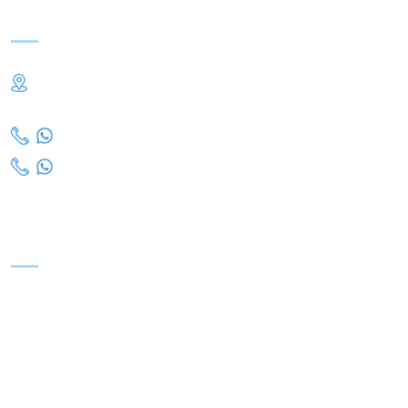
Contact Us
Kingdom of Saudi Arabia, Al Bukairiyah 51941, PO Box
777
00966 92 000 4848
00966 16 316 9000
Useful Links
About Us
Apply now
About Albukairyah
FAQ