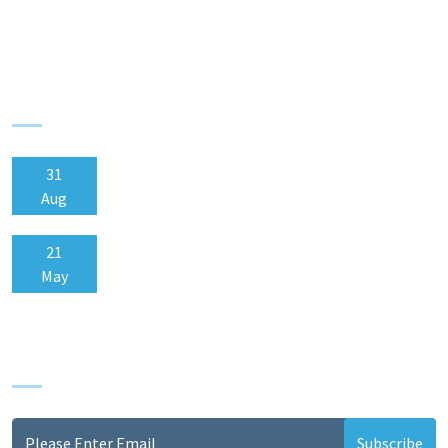
Careers
Recent Events
31
EMBA Orientation Day
Aug
21
Cultural Diversity Day
May
Newsletter
Subscribe