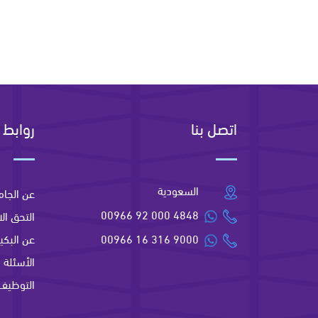
اتصل بنا
روابط 
السعودية
عن الجام
00966 92 000 4848
التحق الا
00966 16 316 9000
عن البكير
الأسئلة ا
التوظيف