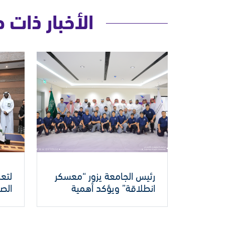
الأخبار ذات 
رئيس الجامعة يزور “معسكر
لتعز
انطلاقة” ويؤكد أهمية
الصح
البرامج النوعية في تنمية
تعا
مهارات الشباب اللغوية
المل