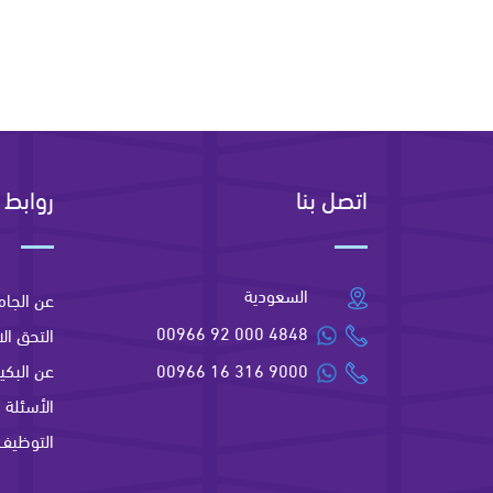
اتصل بنا
روابط 
السعودية
عن الجام
00966 92 000 4848
التحق الا
00966 16 316 9000
عن البكير
الأسئلة ا
التوظيف