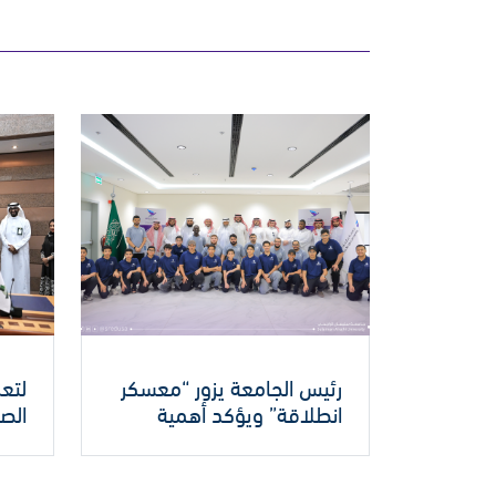
رئيس الجامعة يزور “معسكر
لتعز
انطلاقة” ويؤكد أهمية
الصح
البرامج النوعية في تنمية
تعا
مهارات الشباب اللغوية
المل