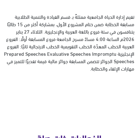
تقيم إدارة الحياة الجامعية ممثلةً بـ قسم القيادة والتنمية الطلابية
مسابقة الخطابة ضمن ختام المشروع الأول، بمشاركة أكثر من 15 طالبًا
يتنافسون في ستة فروع باللغة العربية والإنجليزية. الثلاثاء 27 يناير
2026م الساعة 4:00 مساءً مسرح الجامعة فروع المسابقة أولًا: الفروع
العربية الخطب المعدّة الخطب التقويمية الخطب الارتجالية ثانيًا: الفروع
الإنجليزية Prepared Speeches Evaluative Speeches Impromptu
Speeches الجوائز تتضمن المسابقة جوائز مالية قيمة تقديرًا للتميز في
مهارات الإلقاء والخطابة.
الفعاليات ذات صلة