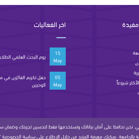
مفيدة
اخر الفعاليات
عة
15
يوم البحث العلمي الطلاب
May
ن
ية
05
حفل تكريم الفائزين في م
لأكثر شيوعاً
May
الوحيين
حي. نحن نحافظ على أمان بياناتك ونستخدمها فقط لتحسين تجربتك وضمان س
جميع الحقوق محفوظة - جامعة سليمان الراجحي
ة بالجامعة. يمكنك معرفة المزيد من خلال الاطلاع على سياسة الخصوصية "