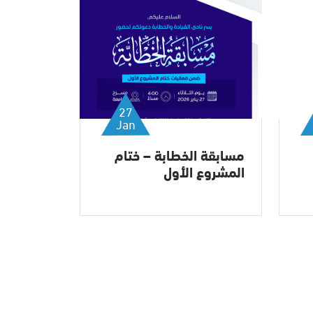
27
Jan
مسابقة الخطابة – ختام
حفل تكري
المشروع الأول
المتميزي
2022-2023 م