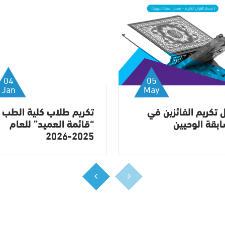
04
05
Jan
May
 تكريم الفائزين في
تكريم طلاب كلية الطب
بقة الوحيين
“قائمة العميد” للعام
2025-2026