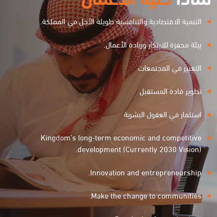
التنمية الاقتصادية والتنافسية طويلة الأجل في المملكة.
بيئة محفزة للابتكار وريادة الأعمال.
التغيير في المجتمعات
تطوير قادة المستقبل
استثمار في العقول البشرية
Kingdom’s long-term economic and competitive
development (Currently 2030 Vision).
Innovation and entrepreneurship.
Make the change to communities.