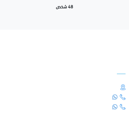
48 شخص
اتصل بنا
السعودية
00966 92 000 4848
00966 16 316 9000
روابط مفيدة